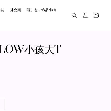
套裝
外套類
鞋、包、飾品小物
.FLOW小孩大T