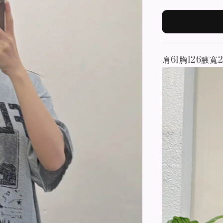
肩61胸126腋寬