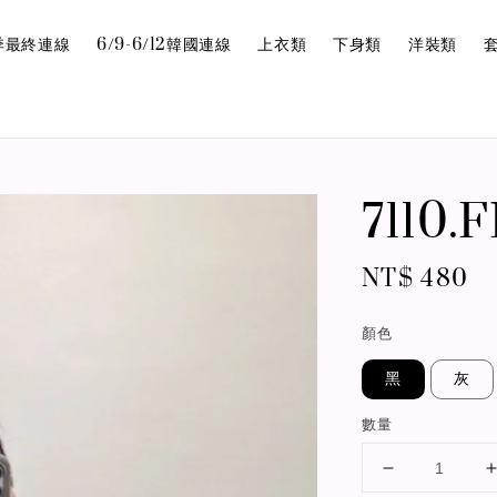
6夏季最終連線
6/9-6/12韓國連線
上衣類
下身類
洋裝類
7110
Regular
NT$ 480
price
顏色
黑
灰
數量