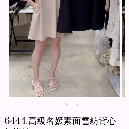
1
/
2
6444.高級名媛素面雪紡背心