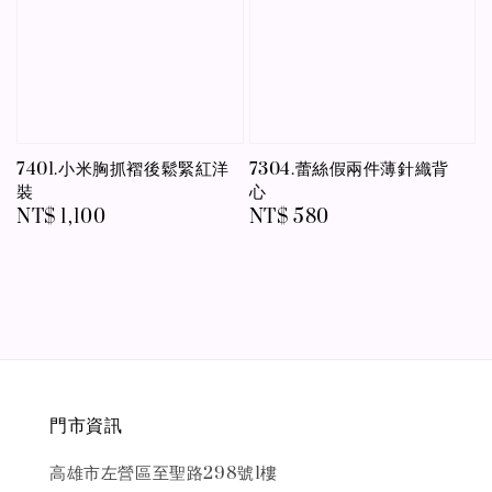
7401.小米胸抓褶後鬆緊紅洋
7304.蕾絲假兩件薄針織背
裝
心
Regular
NT$ 1,100
Regular
NT$ 580
price
price
門市資訊
高雄市左營區至聖路298號1樓