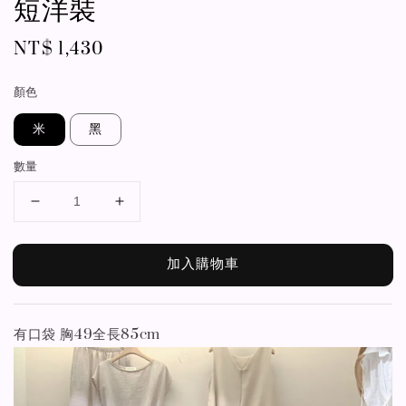
短洋裝
Regular
NT$ 1,430
price
顏色
米
黑
數量
加入購物車
有口袋 胸49全長85cm