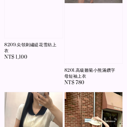
8209.尖領刺繡緹花雪紡上
衣
Regular
NT$ 1,100
price
8201.高級雛菊小熊滿鑽字
母短袖上衣
Regular
NT$ 780
price