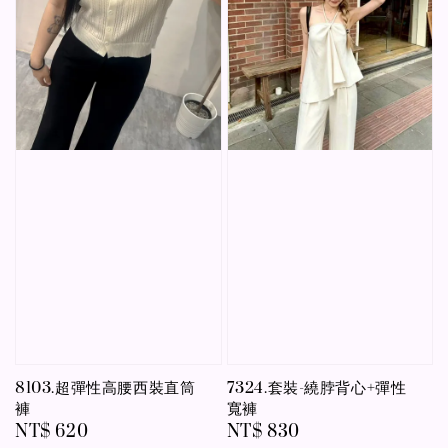
8103.超彈性高腰西裝直筒
7324.套裝-繞脖背心+彈性
褲
寬褲
Regular
NT$ 620
Regular
NT$ 830