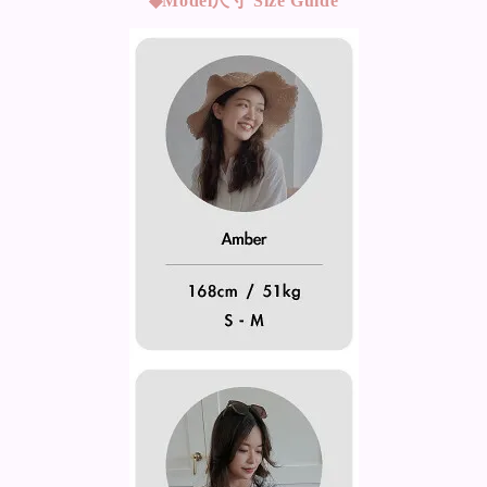
◆Model
尺寸 Size Guide