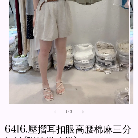
1
/
3
6416.壓摺耳扣眼高腰棉麻三分