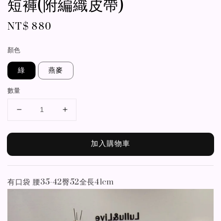
短褲(附編織皮帶)
Regular
NT$ 880
price
顏色
綠
燕麥
數量
加入購物車
有口袋 腰35-42臀52全長41cm