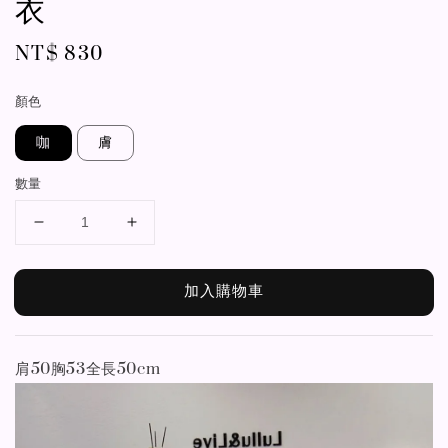
衣
Regular
NT$ 830
price
顏色
咖
膚
數量
加入購物車
肩50胸53全長50cm