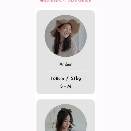
◆Model
尺寸 Size Guide