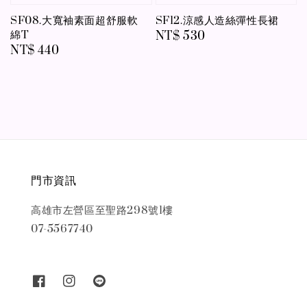
SF08.大寬袖素面超舒服軟
SF12.涼感人造絲彈性長裙
綿T
Regular
NT$ 530
Regular
NT$ 440
price
price
門市資訊
高雄市左營區至聖路298號1樓
07-5567740