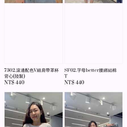
7302.滾邊配色V細肩帶罩杯
SF02.字母better腰綁結棉
背心(陸製)
T
Regular
NT$ 440
Regular
NT$ 440
price
price