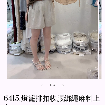
1
/
3
6415.燈籠排扣收腰綁繩麻料上