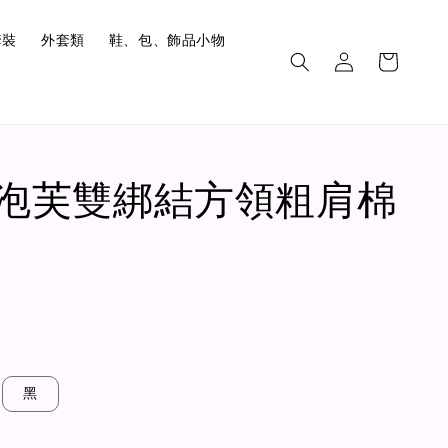
套裝
外套類
鞋、包、飾品小物
6.泡芙雙綁結方領粗肩棉
黑