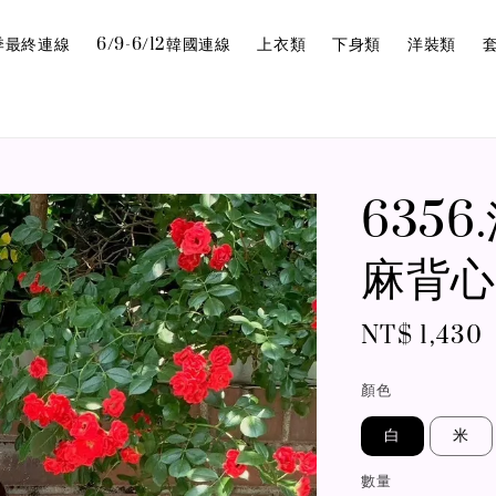
6夏季最終連線
6/9-6/12韓國連線
上衣類
下身類
洋裝類
635
麻背心
Regular
NT$ 1,430
price
顏色
白
米
數量