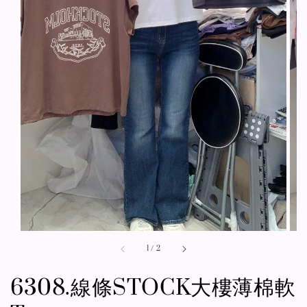
1
/
2
6308.線條STOCK大樓薄棉軟