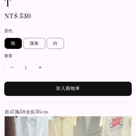
T
Regular
NT$ 530
price
顏色
咖
深灰
白
數量
加入購物車
肩47胸58全長56cm