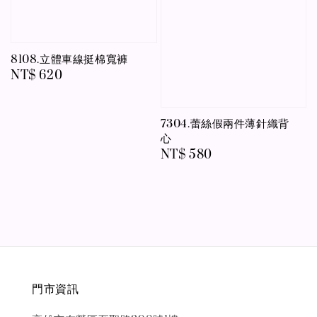
8108.立體車線挺棉寬褲
Regular
NT$ 620
price
7304.蕾絲假兩件薄針織背
心
Regular
NT$ 580
price
門市資訊