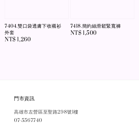
7404.雙口袋透膚下收襯衫
7418.簡約絲滑鬆緊寬褲
外套
Regular
NT$ 1,500
Regular
NT$ 1,260
price
price
門市資訊
高雄市左營區至聖路298號1樓
07-5567740