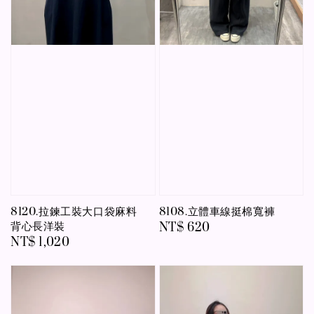
8120.拉鍊工裝大口袋麻料
8108.立體車線挺棉寬褲
背心長洋裝
Regular
NT$ 620
Regular
NT$ 1,020
price
price