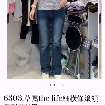
1
/
2
6303.草寫the life細橫條滾領