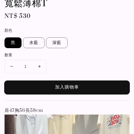
寬鬆薄棉T
Regular
NT$ 530
price
顏色
黑
水藍
深藍
數量
加入購物車
肩47胸56長58cm