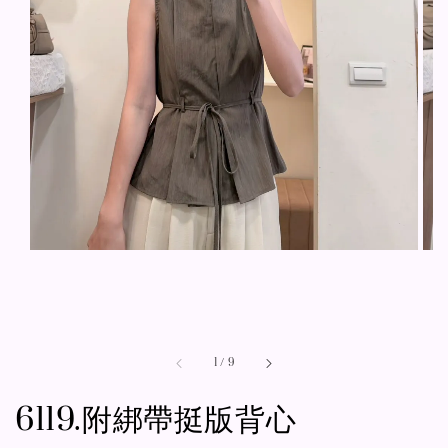
1
/
9
6119.附綁帶挺版背心