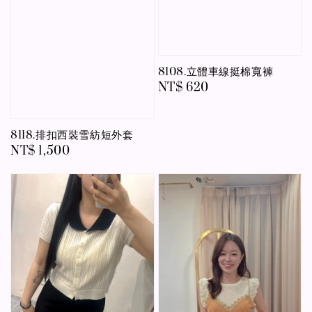
8108.立體車線挺棉寬褲
Regular
NT$ 620
price
8118.排扣西裝雪紡短外套
Regular
NT$ 1,500
price