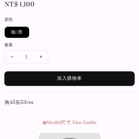
Regular
NT$ 1,100
price
顏色
咖/黑
數量
加入購物車
胸45長53cm
◆Model
尺寸 Size Guide