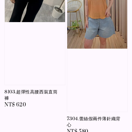
8103.超彈性高腰西裝直筒
褲
Regular
NT$ 620
price
7304.蕾絲假兩件薄針織背
心
Regular
NT$ 580