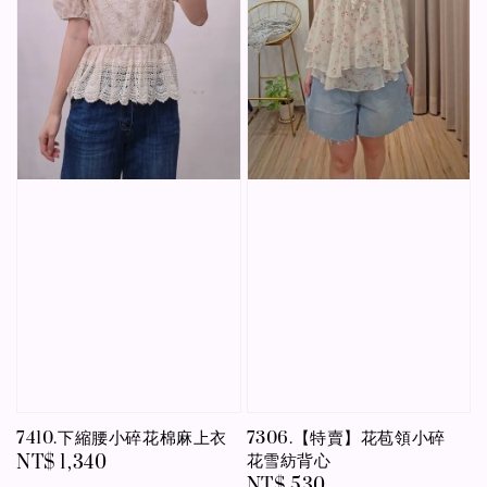
7410.下縮腰小碎花棉麻上衣
7306.【特賣】花苞領小碎
花雪紡背心
Regular
NT$ 1,340
Regular
NT$ 530