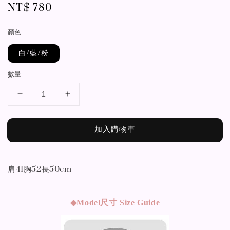
Regular
NT$ 780
price
顏色
白/藍/粉
數量
加入購物車
肩41胸52長50cm
◆Model
尺寸 Size Guide