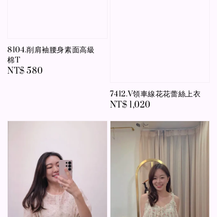
8104.削肩袖腰身素面高級
棉T
Regular
NT$ 580
price
7412.V領車線花花蕾絲上衣
Regular
NT$ 1,020
price