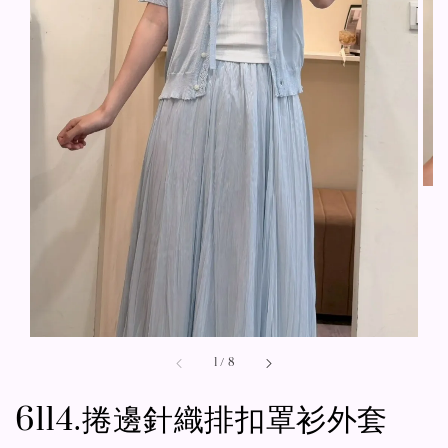
1
/
8
6114.捲邊針織排扣罩衫外套