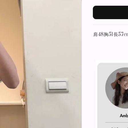
肩48胸51長57c