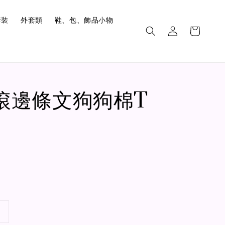
套裝
外套類
鞋、包、飾品小物
9.滾邊條文狗狗棉T