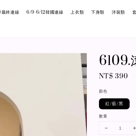
6夏季最終連線
6/9-6/12韓國連線
上衣類
下身類
洋裝類
610
Regular
NT$ 390
price
顏色
紅/藍/黑
數量