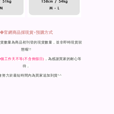
◆
官網商品採現貨+預購方式
現貨數量為商品初刊登的現貨數量，並非即時現貨狀
態喔!!
0
個工作天不等(不含例假日)
，為感謝買家的耐心等
待，
會努力於最短時間內為買家追加到貨^^