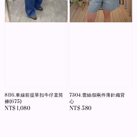
8116.車線前提單扣牛仔直筒
7304.蕾絲假兩件薄針織背
褲(675)
心
Regular
NT$ 1,080
Regular
NT$ 580
price
price