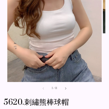
1
/
11
5620.刺繡熊棒球帽