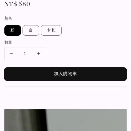
Regular
NT$ 580
price
顏色
粉
白
卡其
數量
加入購物車