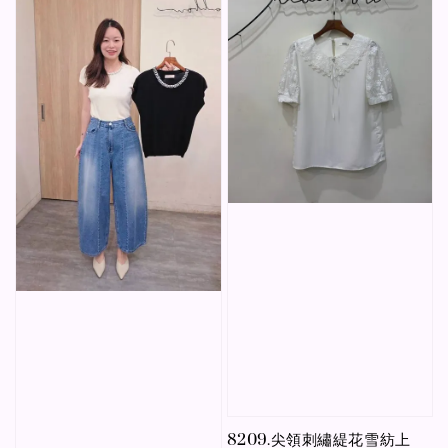
8209.尖領刺繡緹花雪紡上