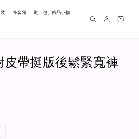
套裝
外套類
鞋、包、飾品小物
4.附皮帶挺版後鬆緊寬褲