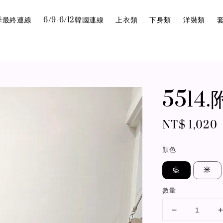
6夏季最終連線
6/9-6/12韓國連線
上衣類
下身類
洋裝類
551
Regular
NT$ 1,020
price
顏色
藍
米
數量