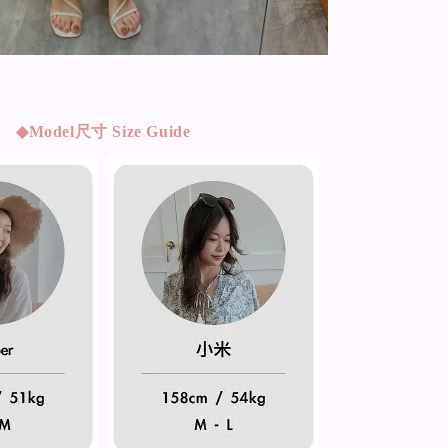
◆Model
尺寸 Size Guide