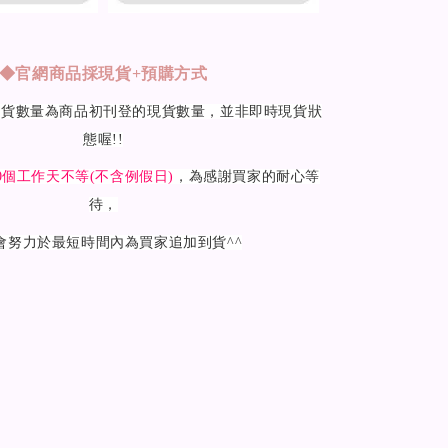
◆
官網商品採現貨+預購方式
現貨數量為商品初刊登的現貨數量，並非即時現貨狀
態喔!!
0
個工作天不等(不含例假日)
，為感謝買家的耐心等
待，
會努力於最短時間內為買家追加到貨^^