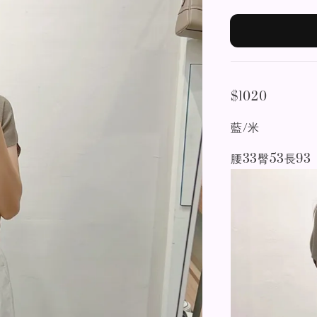
$1020
藍/米
腰33臀53長9