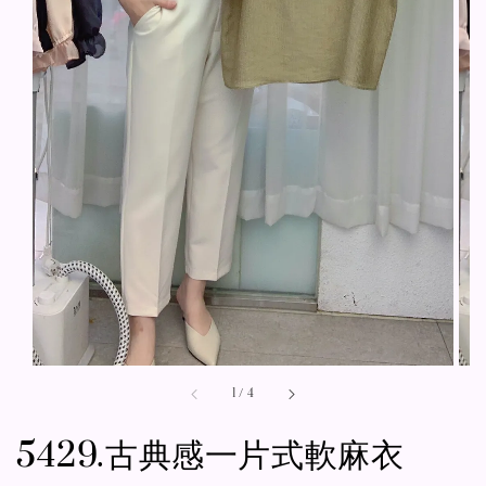
1
/
4
5429.古典感一片式軟麻衣