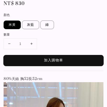
Regular
NT$ 830
price
顏色
米黃
灰藍
綠
數量
加入購物車
80%天絲 胸52長52cm