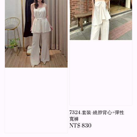
7324.套裝-繞脖背心+彈性
寬褲
Regular
NT$ 830
price