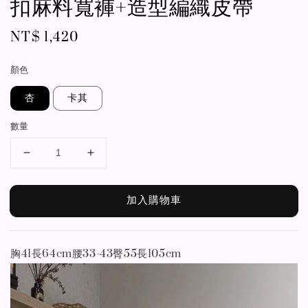
扣麻料寬褲+造型編織皮帶
Regular
NT$ 1,420
price
顏色
杏
卡其
數量
加入購物車
胸41長64cm腰33-43臀55長105cm