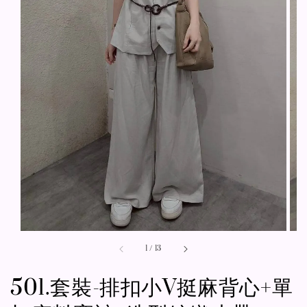
1
/
13
501.套裝-排扣小V挺麻背心+單