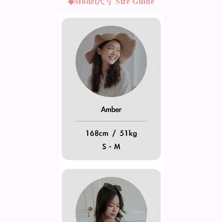
◆Model
尺寸 Size Guide