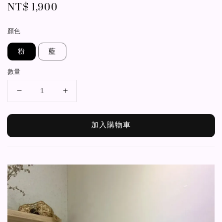
Regular
NT$ 1,900
price
顏色
粉
藍
數量
加入購物車