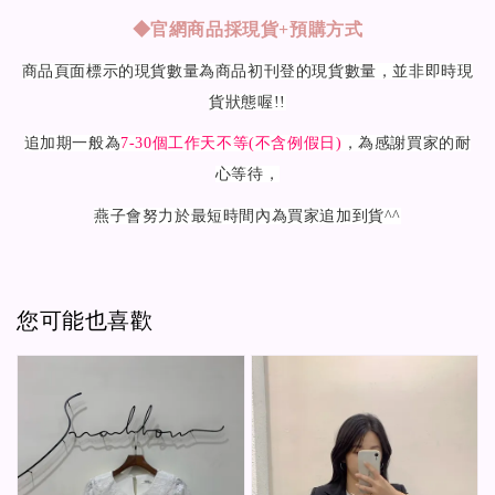
◆
官網商品採現貨+預購方式
商品頁面標示的現貨數量為商品初刊登的現貨數量，並非即時現
貨狀態喔!!
追加期一般為
7-30
個工作天不等(不含例假日)
，為感謝買家的耐
心等待，
燕子會努力於最短時間內為買家追加到貨^^
您可能也喜歡