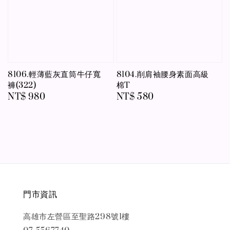
8106.輕薄藍灰直筒牛仔寬
8104.削肩袖腰身素面高級
褲(322)
棉T
Regular
NT$ 980
Regular
NT$ 580
price
price
門市資訊
高雄市左營區至聖路298號1樓