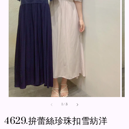
1
/
3
4629.拚蕾絲珍珠扣雪紡洋