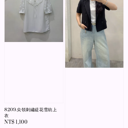
8209.尖領刺繡緹花雪紡上
衣
Regular
NT$ 1,100