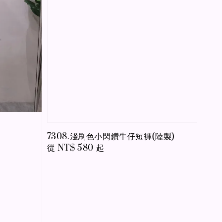
7308.淺刷色小閃鑽牛仔短褲(陸製)
Regular
從
NT$ 580
起
price