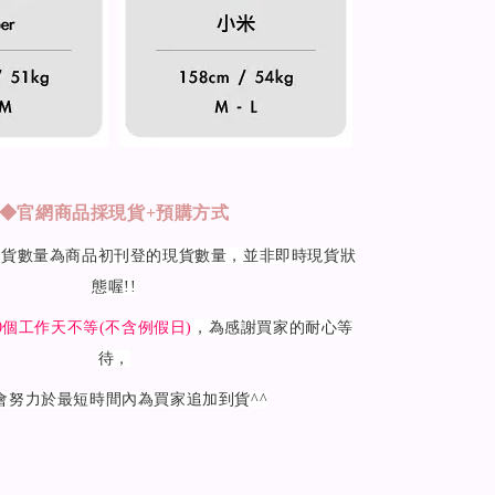
◆
官網商品採現貨+預購方式
現貨數量為商品初刊登的現貨數量，並非即時現貨狀
態喔!!
0
個工作天不等(不含例假日)
，為感謝買家的耐心等
待，
會努力於最短時間內為買家追加到貨^^