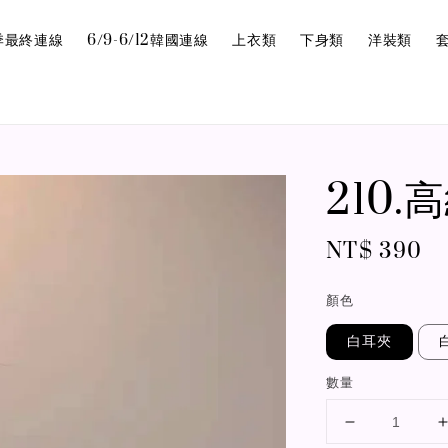
6夏季最終連線
6/9-6/12韓國連線
上衣類
下身類
洋裝類
210
Regular
NT$ 390
price
顏色
白耳夾
數量