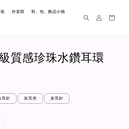
套裝
外套類
鞋、包、飾品小物
.高級質感珍珠水鑽耳環
白耳針
灰耳夾
灰耳針