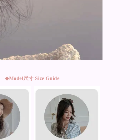
◆Model
尺寸 Size Guide